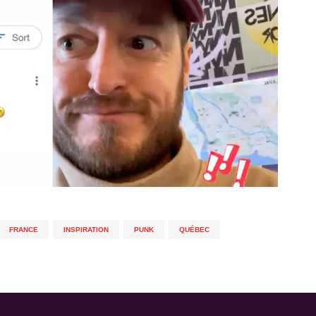
FRANCE
,
INSPIRATION
,
PUNK
,
QUÉBEC