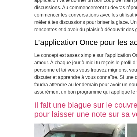
application va te donner un bon coup de main p
discussions. Au commencement tu devras répond
commencer les conversations avec les utilisatri
mêler à tes discussions pour briser la glace. U
rencontres et d’avoir du plaisir à découvrir des 
L’application Once pour les a
Le concept est assez simple sur l’application O
amour. À chaque jour à midi tu reçois le profil d
personne et toi vous vous trouvez mignons, vou
discuter et apprendre à vous connaître. Si une
faudra attendre au lendemain pour avoir un nouv
assurément un bon programme qui applique le 
Il fait une blague sur le couvr
pour laisser une note sur sa v