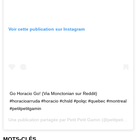
Voir cette publication sur Instagram
Go Horacio Go! (Via Monctonian sur Reddit)
#horacioarruda #horacio #chsld #polqc #quebec #montreal
#petitpetitgamin
Une publication partagée par
Petit Petit Gamin
(@petitpetitgamin) le
MOTS-CLÉS