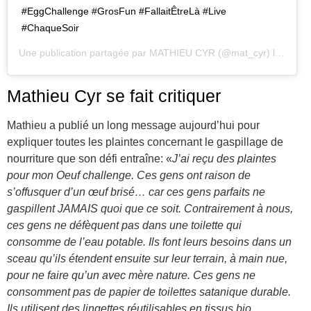
#EggChallenge #GrosFun #FallaitÊtreLà #Live
#ChaqueSoir
Une publication partagée par
MATHIEU CYR
(@mat_cyr) le
5 Avri
Mathieu Cyr se fait critiquer
Mathieu a publié un long message aujourd’hui pour
expliquer toutes les plaintes concernant le gaspillage de
nourriture que son défi entraîne: «
J’ai reçu des plaintes
pour mon Oeuf challenge. Ces gens ont raison de
s’offusquer d’un œuf brisé… car ces gens parfaits ne
gaspillent JAMAIS quoi que ce soit. Contrairement à nous,
ces gens ne défèquent pas dans une toilette qui
consomme de l’eau potable. Ils font leurs besoins dans un
sceau qu’ils étendent ensuite sur leur terrain, à main nue,
pour ne faire qu’un avec mère nature. Ces gens ne
consomment pas de papier de toilettes satanique durable.
Ils utilisent des lingettes réutilisables en tissus bio,