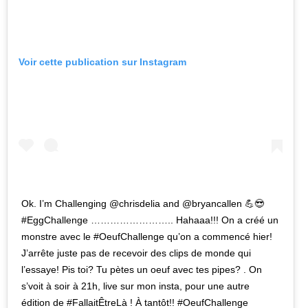
Voir cette publication sur Instagram
Ok. I’m Challenging @chrisdelia and @bryancallen 💪😎
#EggChallenge …………………….. Hahaaa!!! On a créé un
monstre avec le #OeufChallenge qu’on a commencé hier!
J’arrête juste pas de recevoir des clips de monde qui
l’essaye! Pis toi? Tu pètes un oeuf avec tes pipes? . On
s’voit à soir à 21h, live sur mon insta, pour une autre
édition de #FallaitÊtreLà ! À tantôt!! #OeufChallenge