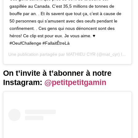
gaspillée au Canada. C’est 35,5 millions de tonnes de
bouffe par an. . Et ils savent que tout ça, c’est à cause de
50 personnes qui s’amusent avec des oeufs pendant le
confinement. . Ces gens qui nous dénoncent sont des
héros! Ce clip est pour eux. Je vous aime. ♥️
#OeufChallenge #FallaitÊtreLà
Une publication partagée par
MATHIEU CYR
(@mat_cyr) le
6 Avri
On t’invite à t’abonner à notre
Instagram:
@petitpetitgamin