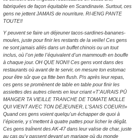
fabriquées de façon équitable en Scandinavie. Surtout, ces
gens ne jettent JAMAIS de nourriture. RI-IENG PANTE
TOUTE!!
Y peuvent se faire un déjeuner tacos-sardines-bananes-
moules, juste pour finir les restants de la veille! Ces gens
ne sont jamais allés dans un buffet chinois ou un tout
inclus, où l’on jette l’équivalent d’un mammouth en bouffe
à chaque jour. OH QUE NON!! Ces gens vont dans des
restaurants où avant de te servir, on mesure ton estomac
pour être sûr que ça fitte ben flush. Pis après leur repas,
ces gens se promènent de table en table pour finir les
assiettes des autres clients en leur criant «T’AURAIS PÛ
MANGER TA VIEILLE TRANCHE DE TOMATE MOLLE
QUI VIENT AVEC TON DÉJEUNER, L’SANS COEUR!!»
Quand ces gens voient quelqu’un échapper de quoi à
l’épicerie, y s’mettent à quatre pattes pour licher le dégât.
Ces gens traînent des AK-47 dans leur valise de char, juste
au cas qu’y passent devant un mariage où du monde