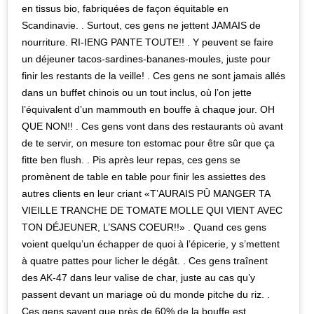
en tissus bio, fabriquées de façon équitable en
Scandinavie. . Surtout, ces gens ne jettent JAMAIS de
nourriture. RI-IENG PANTE TOUTE!! . Y peuvent se faire
un déjeuner tacos-sardines-bananes-moules, juste pour
finir les restants de la veille! . Ces gens ne sont jamais allés
dans un buffet chinois ou un tout inclus, où l’on jette
l’équivalent d’un mammouth en bouffe à chaque jour. OH
QUE NON!! . Ces gens vont dans des restaurants où avant
de te servir, on mesure ton estomac pour être sûr que ça
fitte ben flush. . Pis après leur repas, ces gens se
promènent de table en table pour finir les assiettes des
autres clients en leur criant «T’AURAIS PÛ MANGER TA
VIEILLE TRANCHE DE TOMATE MOLLE QUI VIENT AVEC
TON DÉJEUNER, L’SANS COEUR!!» . Quand ces gens
voient quelqu’un échapper de quoi à l’épicerie, y s’mettent
à quatre pattes pour licher le dégât. . Ces gens traînent
des AK-47 dans leur valise de char, juste au cas qu’y
passent devant un mariage où du monde pitche du riz. .
Ces gens savent que près de 60% de la bouffe est