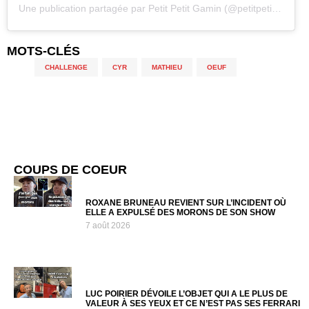
Une publication partagée par
Petit Petit Gamin
(@petitpetitgamin) le
MOTS-CLÉS
CHALLENGE
,
CYR
,
MATHIEU
,
OEUF
COUPS DE COEUR
ROXANE BRUNEAU REVIENT SUR L’INCIDENT OÙ
ELLE A EXPULSÉ DES MORONS DE SON SHOW
7 août 2026
LUC POIRIER DÉVOILE L’OBJET QUI A LE PLUS DE
VALEUR À SES YEUX ET CE N’EST PAS SES FERRARI