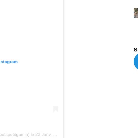
S
Instagram
etitpetitgamin) le
22 Janv. 2020 à 4 :04 PST