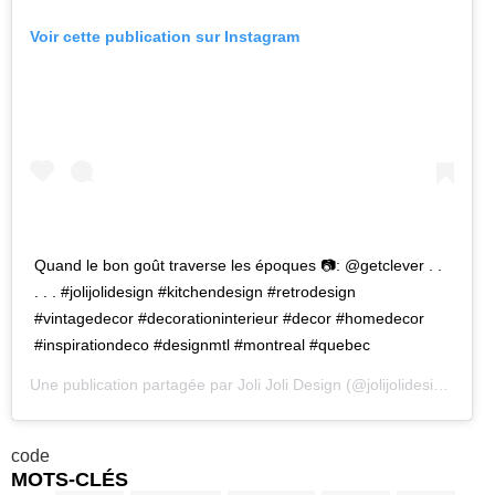
Voir cette publication sur Instagram
Quand le bon goût traverse les époques 📷: @getclever . .
. . . #jolijolidesign #kitchendesign #retrodesign
#vintagedecor #decorationinterieur #decor #homedecor
#inspirationdeco #designmtl #montreal #quebec
Une publication partagée par
Joli Joli Design
(@jolijolidesign) le
17
code
MOTS-CLÉS