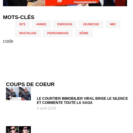
MOTS-CLÉS
80'S
,
ANNEE
,
EMISSION
,
JEUNESSE
,
NBC
,
NOSTALGIE
,
PERSONNAGE
,
SÉRIE
code
COUPS DE COEUR
LE COURTIER IMMOBILIER VIRAL BRISE LE SILENCE
ET COMMENTE TOUTE LA SAGA
8 août 2026