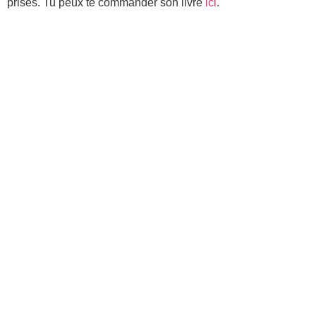
prises. Tu peux te commander son livre
ici
.