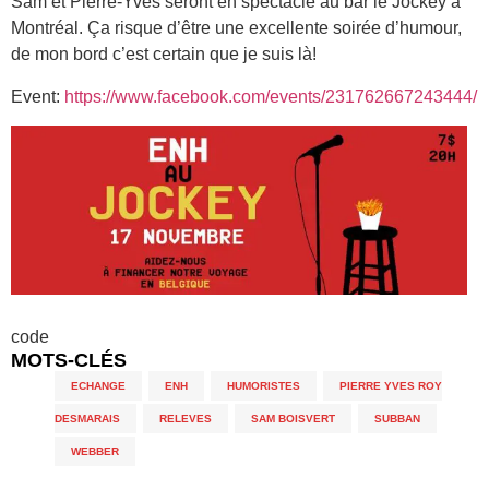
Sam et Pierre-Yves seront en spectacle au bar le Jockey à
Montréal. Ça risque d’être une excellente soirée d’humour,
de mon bord c’est certain que je suis là!
Event:
https://www.facebook.com/events/231762667243444/
code
MOTS-CLÉS
ECHANGE
,
ENH
,
HUMORISTES
,
PIERRE YVES ROY
DESMARAIS
,
RELEVES
,
SAM BOISVERT
,
SUBBAN
,
WEBBER