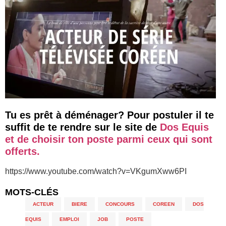
Tu es prêt à déménager? Pour postuler il te
suffit de te rendre sur le site de
Dos Equis
et de choisir ton poste parmi ceux qui sont
offerts.
https://www.youtube.com/watch?v=VKgumXww6PI
MOTS-CLÉS
ACTEUR
,
BIERE
,
CONCOURS
,
COREEN
,
DOS
EQUIS
,
EMPLOI
,
JOB
,
POSTE