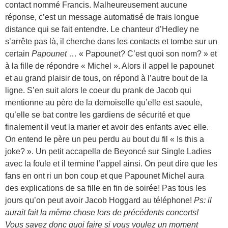
contact nommé Francis. Malheureusement aucune
réponse, c’est un message automatisé de frais longue
distance qui se fait entendre. Le chanteur d’Hedley ne
s’arrête pas là, il cherche dans les contacts et tombe sur un
certain
Papounet
… « Papounet? C’est quoi son nom? » et
à la fille de répondre « Michel ». Alors il appel le papounet
et au grand plaisir de tous, on répond à l’autre bout de la
ligne. S’en suit alors le coeur du prank de Jacob qui
mentionne au père de la demoiselle qu’elle est saoule,
qu’elle se bat contre les gardiens de sécurité et que
finalement il veut la marier et avoir des enfants avec elle.
On entend le père un peu perdu au bout du fil « Is this a
joke? ». Un petit accapella de Beyoncé sur Single Ladies
avec la foule et il termine l’appel ainsi. On peut dire que les
fans en ont ri un bon coup et que Papounet Michel aura
des explications de sa fille en fin de soirée! Pas tous les
jours qu’on peut avoir Jacob Hoggard au téléphone!
Ps: il
aurait fait la même chose lors de précédents concerts!
Vous savez donc quoi faire si vous voulez un moment