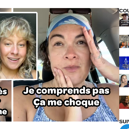
CO
SUI