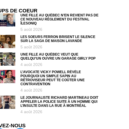
UPS DE COEUR
UNE FILLE AU QUÉBEC N’EN REVIENT PAS DE
CE NOUVEAU RÈGLEMENT DU FESTIVAL
ÎLESONIQ
5 août 2026
LES SOEURS FERRON BRISENT LE SILENCE
SUR LA SAGA DE MAISON LAVANDE
5 août 2026
UNE FILLE AU QUÉBEC VEUT QUE
QUELQU’UN OUVRE UN GARAGE GIRLY POP
4 août 2026
L’AVOCATE VICKY POWELL RÉVÈLE
POURQUOI UN SIMPLE SAPIN AU
RÉTROVISEUR PEUT TE COÛTER UNE
CONTRAVENTION
4 août 2026
LE JOURNALISTE RICHARD MARTINEAU DOIT
APPELER LA POLICE SUITE À UN HOMME QUI
L’INSULTE DANS LA RUE À MONTRÉAL
4 août 2026
VEZ-NOUS