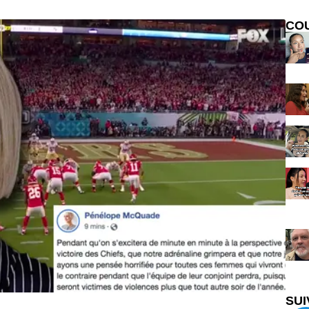
CO
SUI