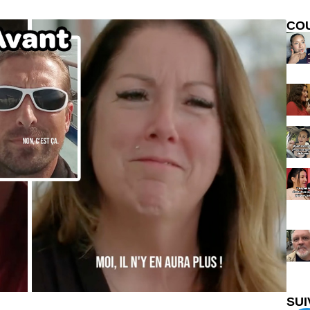
CO
SUI