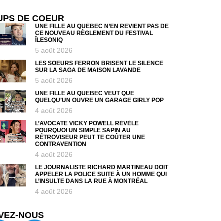
UPS DE COEUR
UNE FILLE AU QUÉBEC N’EN REVIENT PAS DE
CE NOUVEAU RÈGLEMENT DU FESTIVAL
ÎLESONIQ
5 août 2026
LES SOEURS FERRON BRISENT LE SILENCE
SUR LA SAGA DE MAISON LAVANDE
5 août 2026
UNE FILLE AU QUÉBEC VEUT QUE
QUELQU’UN OUVRE UN GARAGE GIRLY POP
4 août 2026
L’AVOCATE VICKY POWELL RÉVÈLE
POURQUOI UN SIMPLE SAPIN AU
RÉTROVISEUR PEUT TE COÛTER UNE
CONTRAVENTION
4 août 2026
LE JOURNALISTE RICHARD MARTINEAU DOIT
APPELER LA POLICE SUITE À UN HOMME QUI
L’INSULTE DANS LA RUE À MONTRÉAL
4 août 2026
VEZ-NOUS