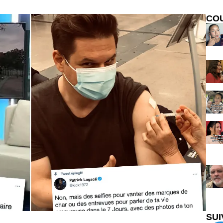
CO
SUI