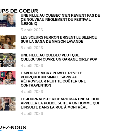
UPS DE COEUR
UNE FILLE AU QUÉBEC N’EN REVIENT PAS DE
CE NOUVEAU RÈGLEMENT DU FESTIVAL
ÎLESONIQ
5 août 2026
LES SOEURS FERRON BRISENT LE SILENCE
SUR LA SAGA DE MAISON LAVANDE
5 août 2026
UNE FILLE AU QUÉBEC VEUT QUE
QUELQU’UN OUVRE UN GARAGE GIRLY POP
4 août 2026
L’AVOCATE VICKY POWELL RÉVÈLE
POURQUOI UN SIMPLE SAPIN AU
RÉTROVISEUR PEUT TE COÛTER UNE
CONTRAVENTION
4 août 2026
LE JOURNALISTE RICHARD MARTINEAU DOIT
APPELER LA POLICE SUITE À UN HOMME QUI
L’INSULTE DANS LA RUE À MONTRÉAL
4 août 2026
VEZ-NOUS