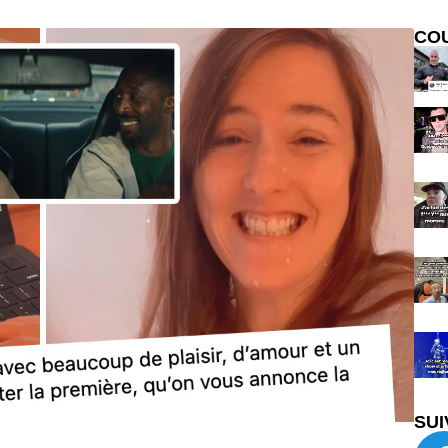
CO
SUI