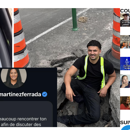
CO
SUI