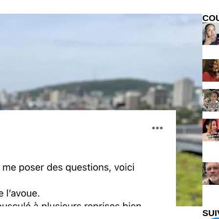
CO
SUI