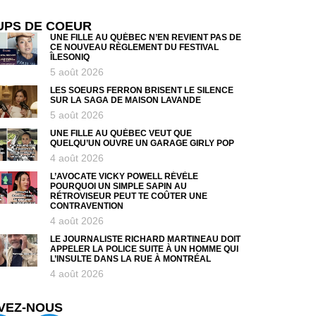
UPS DE COEUR
UNE FILLE AU QUÉBEC N’EN REVIENT PAS DE
CE NOUVEAU RÈGLEMENT DU FESTIVAL
ÎLESONIQ
5 août 2026
LES SOEURS FERRON BRISENT LE SILENCE
SUR LA SAGA DE MAISON LAVANDE
5 août 2026
UNE FILLE AU QUÉBEC VEUT QUE
QUELQU’UN OUVRE UN GARAGE GIRLY POP
4 août 2026
L’AVOCATE VICKY POWELL RÉVÈLE
POURQUOI UN SIMPLE SAPIN AU
RÉTROVISEUR PEUT TE COÛTER UNE
CONTRAVENTION
4 août 2026
LE JOURNALISTE RICHARD MARTINEAU DOIT
APPELER LA POLICE SUITE À UN HOMME QUI
L’INSULTE DANS LA RUE À MONTRÉAL
4 août 2026
VEZ-NOUS