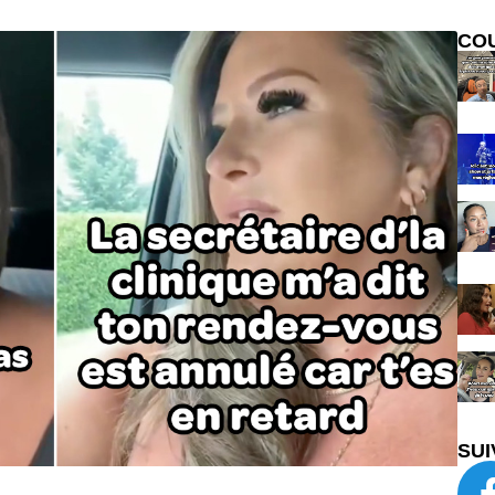
CO
SUI