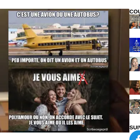
CO
SUI