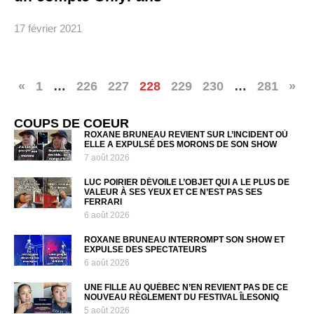
17 février 2021
«
1
…
226
227
228
229
230
…
281
»
COUPS DE COEUR
ROXANE BRUNEAU REVIENT SUR L’INCIDENT OÙ
ELLE A EXPULSÉ DES MORONS DE SON SHOW
7 août 2026
LUC POIRIER DÉVOILE L’OBJET QUI A LE PLUS DE
VALEUR À SES YEUX ET CE N’EST PAS SES
FERRARI
6 août 2026
ROXANE BRUNEAU INTERROMPT SON SHOW ET
EXPULSE DES SPECTATEURS
6 août 2026
UNE FILLE AU QUÉBEC N’EN REVIENT PAS DE CE
NOUVEAU RÈGLEMENT DU FESTIVAL ÎLESONIQ
5 août 2026