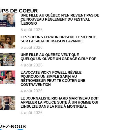
UPS DE COEUR
UNE FILLE AU QUÉBEC N’EN REVIENT PAS DE
CE NOUVEAU RÈGLEMENT DU FESTIVAL
ÎLESONIQ
5 août 2026
LES SOEURS FERRON BRISENT LE SILENCE
SUR LA SAGA DE MAISON LAVANDE
5 août 2026
UNE FILLE AU QUÉBEC VEUT QUE
QUELQU’UN OUVRE UN GARAGE GIRLY POP
4 août 2026
L’AVOCATE VICKY POWELL RÉVÈLE
POURQUOI UN SIMPLE SAPIN AU
RÉTROVISEUR PEUT TE COÛTER UNE
CONTRAVENTION
4 août 2026
LE JOURNALISTE RICHARD MARTINEAU DOIT
APPELER LA POLICE SUITE À UN HOMME QUI
L’INSULTE DANS LA RUE À MONTRÉAL
4 août 2026
VEZ-NOUS