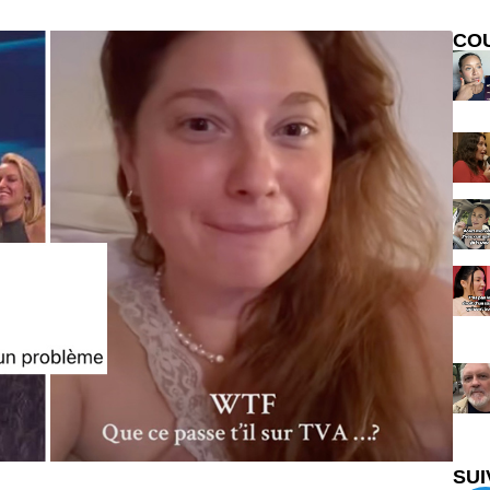
CO
SUI