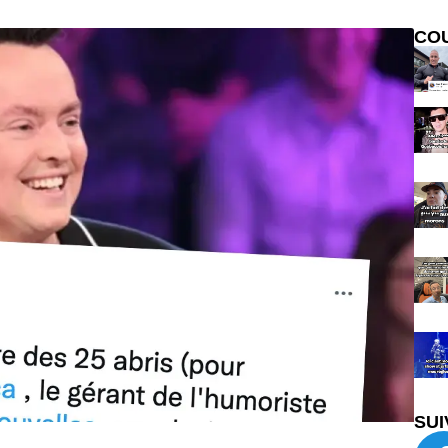
CO
SUI