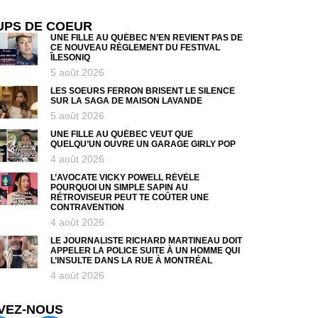
UPS DE COEUR
UNE FILLE AU QUÉBEC N’EN REVIENT PAS DE
CE NOUVEAU RÈGLEMENT DU FESTIVAL
ÎLESONIQ
5 août 2026
LES SOEURS FERRON BRISENT LE SILENCE
SUR LA SAGA DE MAISON LAVANDE
5 août 2026
UNE FILLE AU QUÉBEC VEUT QUE
QUELQU’UN OUVRE UN GARAGE GIRLY POP
4 août 2026
L’AVOCATE VICKY POWELL RÉVÈLE
POURQUOI UN SIMPLE SAPIN AU
RÉTROVISEUR PEUT TE COÛTER UNE
CONTRAVENTION
4 août 2026
LE JOURNALISTE RICHARD MARTINEAU DOIT
APPELER LA POLICE SUITE À UN HOMME QUI
L’INSULTE DANS LA RUE À MONTRÉAL
4 août 2026
VEZ-NOUS