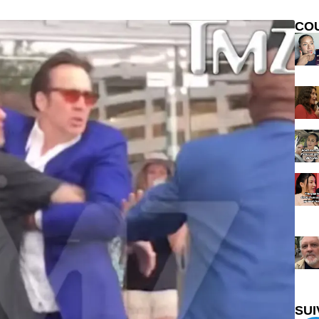
CO
SUI