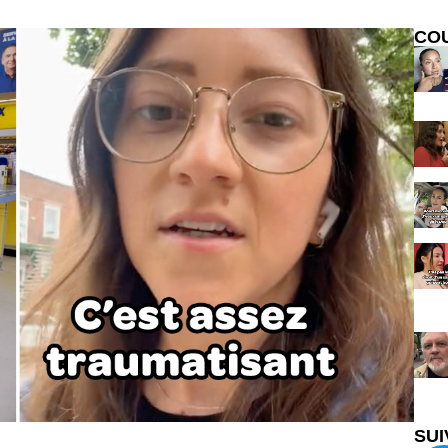
CO
SUI