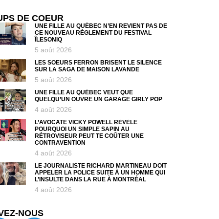
UPS DE COEUR
UNE FILLE AU QUÉBEC N’EN REVIENT PAS DE
CE NOUVEAU RÈGLEMENT DU FESTIVAL
ÎLESONIQ
5 août 2026
LES SOEURS FERRON BRISENT LE SILENCE
SUR LA SAGA DE MAISON LAVANDE
5 août 2026
UNE FILLE AU QUÉBEC VEUT QUE
QUELQU’UN OUVRE UN GARAGE GIRLY POP
4 août 2026
L’AVOCATE VICKY POWELL RÉVÈLE
POURQUOI UN SIMPLE SAPIN AU
RÉTROVISEUR PEUT TE COÛTER UNE
CONTRAVENTION
4 août 2026
LE JOURNALISTE RICHARD MARTINEAU DOIT
APPELER LA POLICE SUITE À UN HOMME QUI
L’INSULTE DANS LA RUE À MONTRÉAL
4 août 2026
VEZ-NOUS