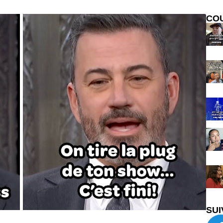
CO
SUI