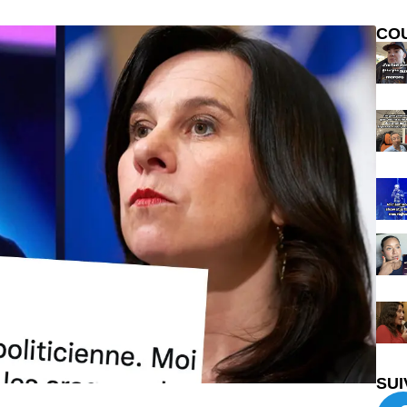
CO
SUI