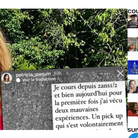
CO
SUI