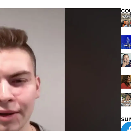
CO
SUI