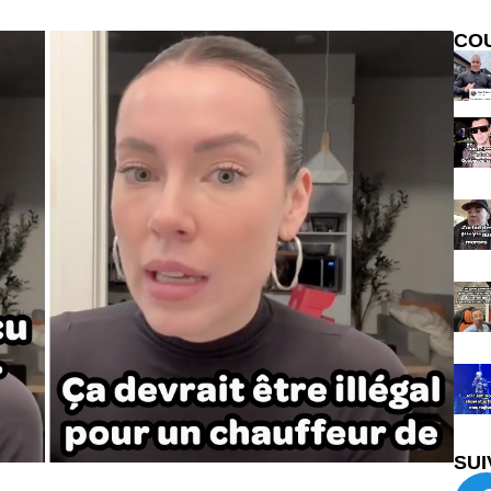
CO
SUI