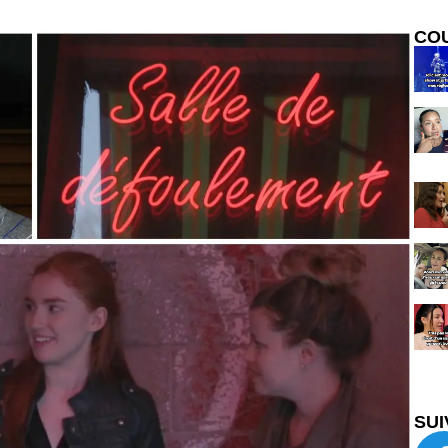
CO
SUI