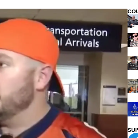
CO
SUI