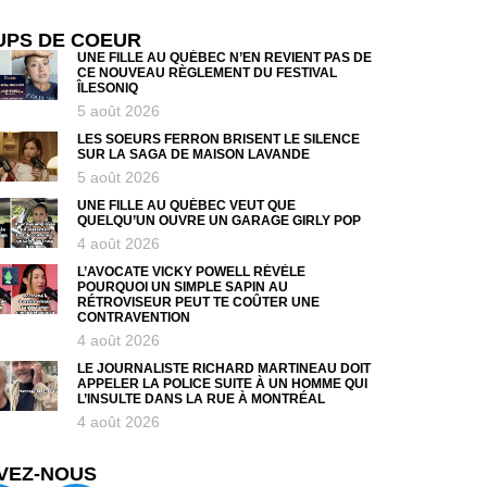
UPS DE COEUR
UNE FILLE AU QUÉBEC N’EN REVIENT PAS DE
CE NOUVEAU RÈGLEMENT DU FESTIVAL
ÎLESONIQ
5 août 2026
LES SOEURS FERRON BRISENT LE SILENCE
SUR LA SAGA DE MAISON LAVANDE
5 août 2026
UNE FILLE AU QUÉBEC VEUT QUE
QUELQU’UN OUVRE UN GARAGE GIRLY POP
4 août 2026
L’AVOCATE VICKY POWELL RÉVÈLE
POURQUOI UN SIMPLE SAPIN AU
RÉTROVISEUR PEUT TE COÛTER UNE
CONTRAVENTION
4 août 2026
LE JOURNALISTE RICHARD MARTINEAU DOIT
APPELER LA POLICE SUITE À UN HOMME QUI
L’INSULTE DANS LA RUE À MONTRÉAL
4 août 2026
VEZ-NOUS