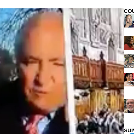
CO
SUI