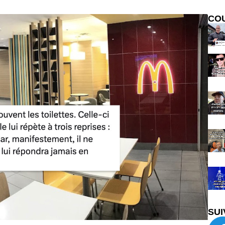
CO
SUI