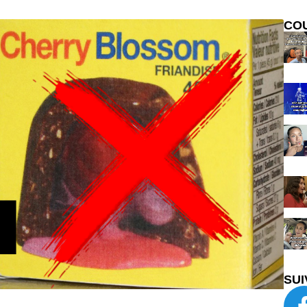
CO
SUI