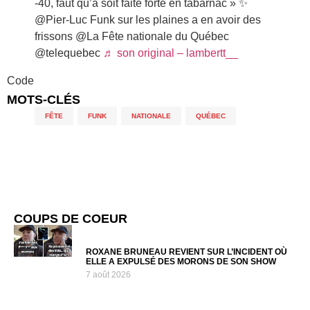
-40, faut qu’à soit faite forte en tabarnac » ✨
@Pier-Luc Funk sur les plaines a en avoir des
frissons @La Fête nationale du Québec
@telequebec
♬ son original – lambertt__
Code
MOTS-CLÉS
FÊTE
,
FUNK
,
NATIONALE
,
QUÉBEC
COUPS DE COEUR
ROXANE BRUNEAU REVIENT SUR L’INCIDENT OÙ
ELLE A EXPULSÉ DES MORONS DE SON SHOW
7 août 2026