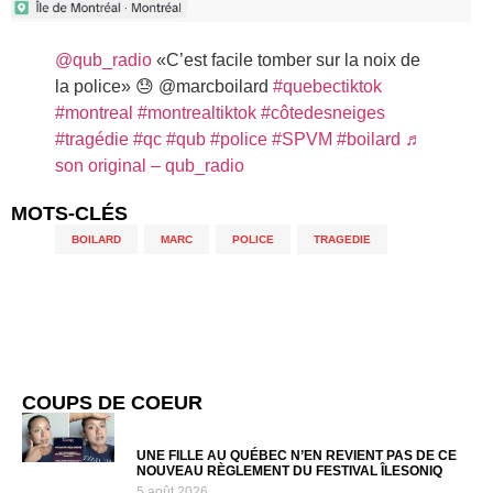
@qub_radio
«C’est facile tomber sur la noix de
la police» 😓 @marcboilard
#quebectiktok
#montreal
#montrealtiktok
#côtedesneiges
#tragédie
#qc
#qub
#police
#SPVM
#boilard
♬
son original – qub_radio
MOTS-CLÉS
BOILARD
,
MARC
,
POLICE
,
TRAGEDIE
COUPS DE COEUR
UNE FILLE AU QUÉBEC N’EN REVIENT PAS DE CE
NOUVEAU RÈGLEMENT DU FESTIVAL ÎLESONIQ
5 août 2026