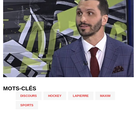
MOTS-CLÉS
DISCOURS
,
HOCKEY
,
LAPIERRE
,
MAXIM
,
SPORTS