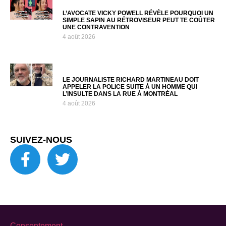
L’AVOCATE VICKY POWELL RÉVÈLE POURQUOI UN
SIMPLE SAPIN AU RÉTROVISEUR PEUT TE COÛTER
UNE CONTRAVENTION
4 août 2026
LE JOURNALISTE RICHARD MARTINEAU DOIT
APPELER LA POLICE SUITE À UN HOMME QUI
L’INSULTE DANS LA RUE À MONTRÉAL
4 août 2026
SUIVEZ-NOUS
Consentement