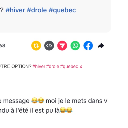
AUTRE OPTION?
#hiver
#drole
#quebec
♬