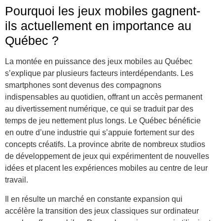
Pourquoi les jeux mobiles gagnent-
ils actuellement en importance au
Québec ?
La montée en puissance des jeux mobiles au Québec
s’explique par plusieurs facteurs interdépendants. Les
smartphones sont devenus des compagnons
indispensables au quotidien, offrant un accès permanent
au divertissement numérique, ce qui se traduit par des
temps de jeu nettement plus longs. Le Québec bénéficie
en outre d’une industrie qui s’appuie fortement sur des
concepts créatifs. La province abrite de nombreux studios
de développement de jeux qui expérimentent de nouvelles
idées et placent les expériences mobiles au centre de leur
travail.
Il en résulte un marché en constante expansion qui
accélère la transition des jeux classiques sur ordinateur