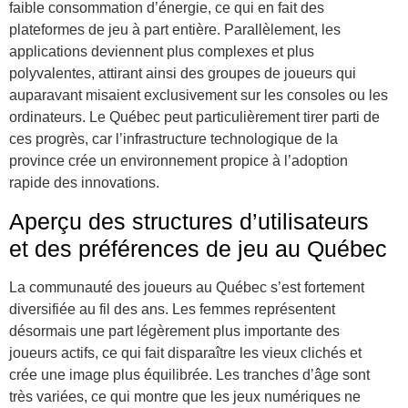
faible consommation d’énergie, ce qui en fait des
plateformes de jeu à part entière. Parallèlement, les
applications deviennent plus complexes et plus
polyvalentes, attirant ainsi des groupes de joueurs qui
auparavant misaient exclusivement sur les consoles ou les
ordinateurs. Le Québec peut particulièrement tirer parti de
ces progrès, car l’infrastructure technologique de la
province crée un environnement propice à l’adoption
rapide des innovations.
Aperçu des structures d’utilisateurs
et des préférences de jeu au Québec
La communauté des joueurs au Québec s’est fortement
diversifiée au fil des ans. Les femmes représentent
désormais une part légèrement plus importante des
joueurs actifs, ce qui fait disparaître les vieux clichés et
crée une image plus équilibrée. Les tranches d’âge sont
très variées, ce qui montre que les jeux numériques ne