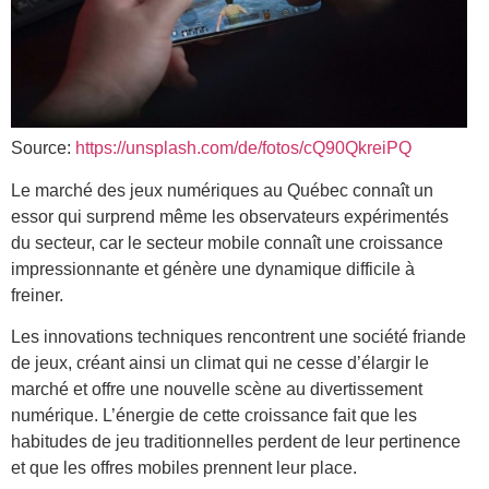
Source:
https://unsplash.com/de/fotos/cQ90QkreiPQ
Le marché des jeux numériques au Québec connaît un
essor qui surprend même les observateurs expérimentés
du secteur, car le secteur mobile connaît une croissance
impressionnante et génère une dynamique difficile à
freiner.
Les innovations techniques rencontrent une société friande
de jeux, créant ainsi un climat qui ne cesse d’élargir le
marché et offre une nouvelle scène au divertissement
numérique. L’énergie de cette croissance fait que les
habitudes de jeu traditionnelles perdent de leur pertinence
et que les offres mobiles prennent leur place.