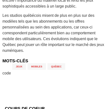
encore l’importance du matériel local et rend les jeux
sophistiqués accessibles à un large public.
Les studios québécois misent de plus en plus sur des
modèles tels que les abonnements ou les offres
personnalisées au sein des applications, car ceux-ci
correspondent particulièrement bien au comportement
mobile des utilisateurs. Ces évolutions indiquent que le
Québec peut jouer un rôle important sur le marché des jeux
numériques.
MOTS-CLÉS
JEUX
,
MOBILES
,
QUÉBEC
code
COUPS DE COEUR