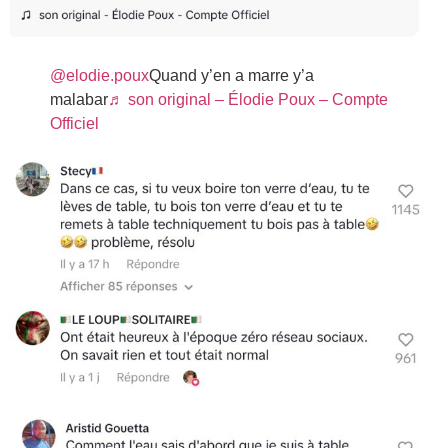
@elodie.poux
Quand y’en a marre y’a
malabar
♬ son original – Élodie Poux – Compte
Officiel