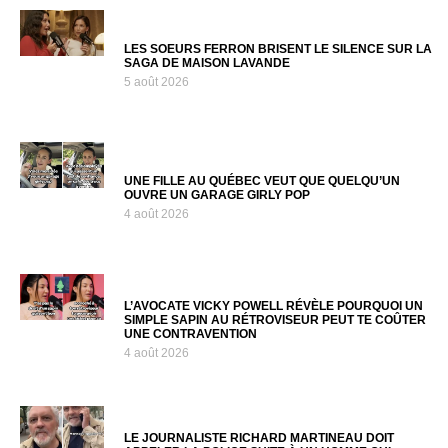
LES SOEURS FERRON BRISENT LE SILENCE SUR LA
SAGA DE MAISON LAVANDE
5 août 2026
UNE FILLE AU QUÉBEC VEUT QUE QUELQU’UN
OUVRE UN GARAGE GIRLY POP
4 août 2026
L’AVOCATE VICKY POWELL RÉVÈLE POURQUOI UN
SIMPLE SAPIN AU RÉTROVISEUR PEUT TE COÛTER
UNE CONTRAVENTION
4 août 2026
LE JOURNALISTE RICHARD MARTINEAU DOIT