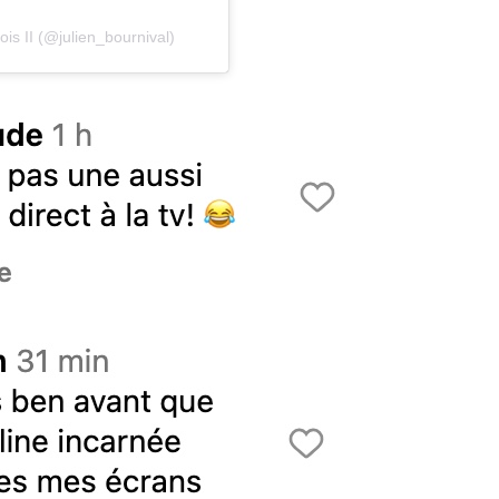
is II (@julien_bournival)