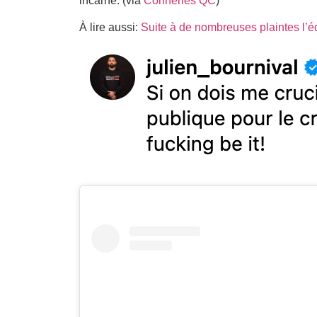
incarné. (via
Conneries QC
)
À lire aussi:
Suite à de nombreuses plaintes l’é