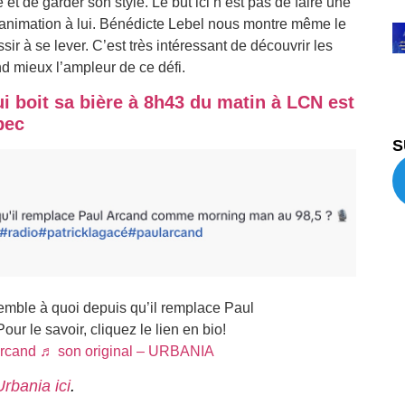
et de garder son style. Le but ici n’est pas de faire une
d’animation à lui. Bénédicte Lebel nous montre même le
ir à se lever. C’est très intéressant de découvrir les
d mieux l’ampleur de ce défi.
 boit sa bière à 8h43 du matin à LCN est
bec
S
emble à quoi depuis qu’il remplace Paul
r le savoir, cliquez le lien en bio!
rcand
♬ son original – URBANIA
Urbania ici
.