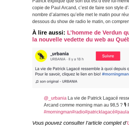
Patrick explique que son but est d’être lui-même 
copie de Paul Arcand, c’est de faire son style 
nombre d’alarmes qu’elle met le matin pour réuss
dessous du show de radio le matin, on compren
À lire aussi:
L’homme de Verdun qui
la nouvelle vedette du web au Qué
@_urbania
La vie de Patrick Lagacé ress
Arcand comme morning man au 98,5 ? 🎙️ Pou
#morningman
#radio
#patricklagacé
#paula
Vous pouvez consulter l’article complet d’