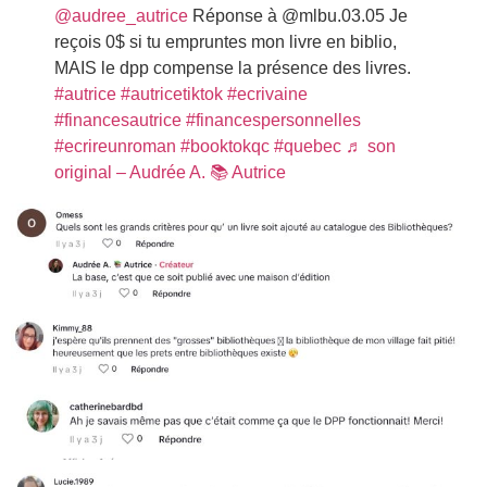
@audree_autrice
Réponse à @mlbu.03.05 Je
reçois 0$ si tu empruntes mon livre en biblio,
MAIS le dpp compense la présence des livres.
#autrice
#autricetiktok
#ecrivaine
#financesautrice
#financespersonnelles
#ecrireunroman
#booktokqc
#quebec
♬ son
original – Audrée A. 📚 Autrice