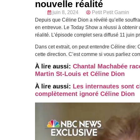
nouvelle réalité
juin 8, 2024
Petit Petit Gamin
Depuis que Céline Dion a révélé qu’elle souffra
en entrevue. Le Today Show a réussi à obtenir
réalité. L’épisode complet sera diffusé 11 juin p
Dans cet extrait, on peut entendre Céline dire:
cette direction. C’est comme si vous parliez c
À lire aussi:
Chantal Machabée raco
Martin St-Louis et Céline Dion
À lire aussi:
Les internautes sont c
complètement ignoré Céline Dion