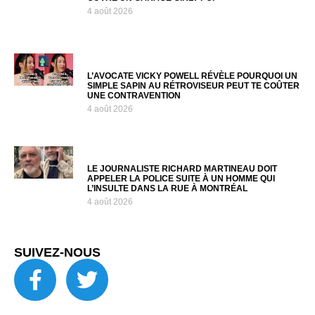
4 août 2026
L’AVOCATE VICKY POWELL RÉVÈLE POURQUOI UN
SIMPLE SAPIN AU RÉTROVISEUR PEUT TE COÛTER
UNE CONTRAVENTION
4 août 2026
LE JOURNALISTE RICHARD MARTINEAU DOIT
APPELER LA POLICE SUITE À UN HOMME QUI
L’INSULTE DANS LA RUE À MONTRÉAL
4 août 2026
SUIVEZ-NOUS