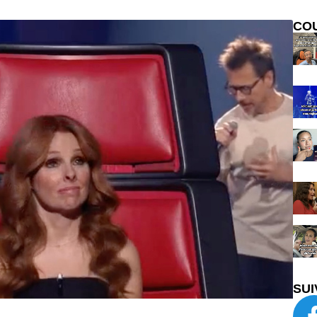
CO
SUI