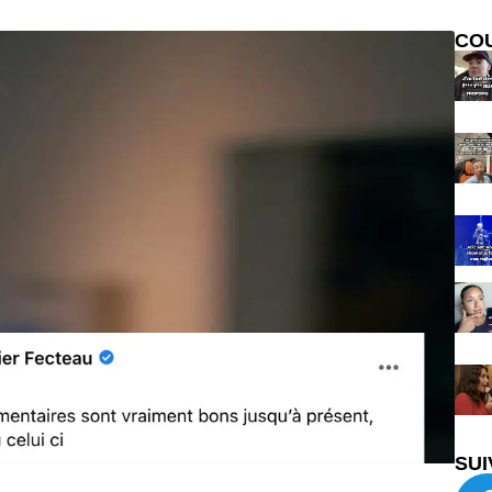
CO
SUI