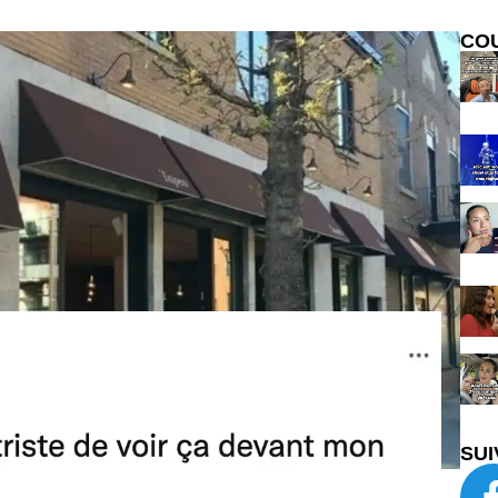
CO
SUI